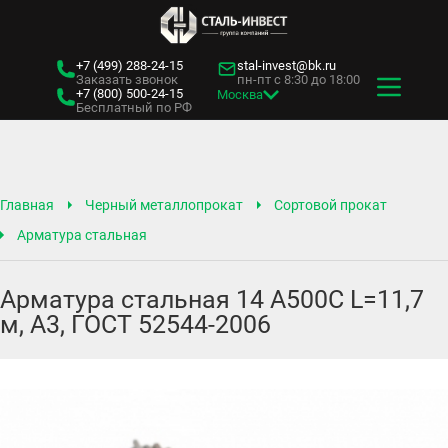
+7 (499)
288-24-15
stal-invest@bk.ru
Заказать звонок
пн-пт с 8:30 до 18:00
+7 (800)
500-24-15
Москва
Бесплатный по РФ
Главная
Черный металлопрокат
Сортовой прокат
Арматура стальная
Арматура стальная 14 А500С L=11,7
м, А3, ГОСТ 52544-2006