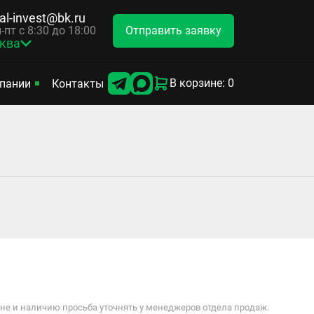
tal-invest@bk.ru
Отправить заявку
-пт с 8:30 до 18:00
ква
В корзине: 0
пании
Контакты
е и наличию просьба уточнять у менеджеров отдела продаж.