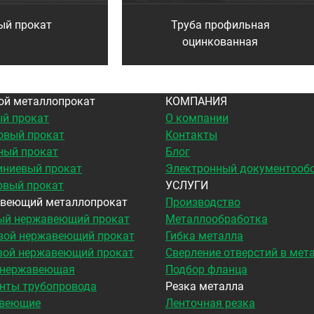
ый прокат
Труба профильная
оцинкованная
ой металлопрокат
КОМПАНИЯ
й прокат
О компании
овый прокат
Контакты
ный прокат
Блог
ниевый прокат
Электронный документооб
овый прокат
УСЛУГИ
веющий металлопрокат
Производство
ый нержавеющий прокат
Металлообработка
вой нержавеющий прокат
Гибка металла
вой нержавеющий прокат
Сверление отверстий в мет
 нержавеющая
Подбор фланца
нты трубопровода
Резка металла
веющие
Ленточная резка