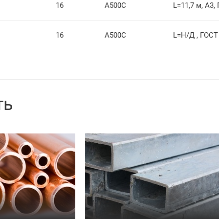
16
А500С
L=11,7 м, А3,
16
А500С
L=Н/Д , ГОСТ
ть