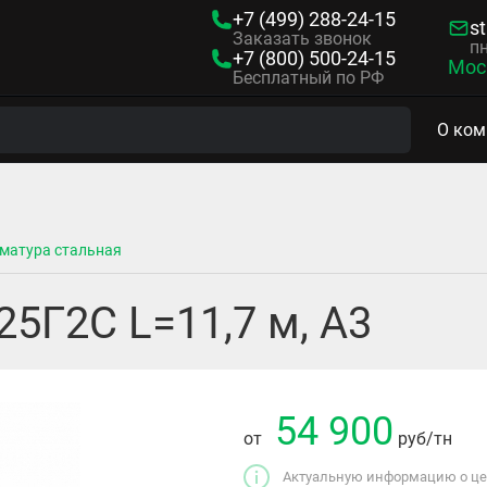
+7 (499)
288-24-15
s
Заказать звонок
пн
+7 (800)
500-24-15
Мос
Бесплатный по РФ
О ком
матура стальная
25Г2С L=11,7 м, А3
54 900
от
руб
/тн
Актуальную информацию о цен