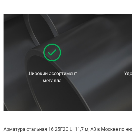
Широкий ассортимент
Удо
металла
Арматура стальная 16 25Г2С L=11,7 м, А3 в Москве по н