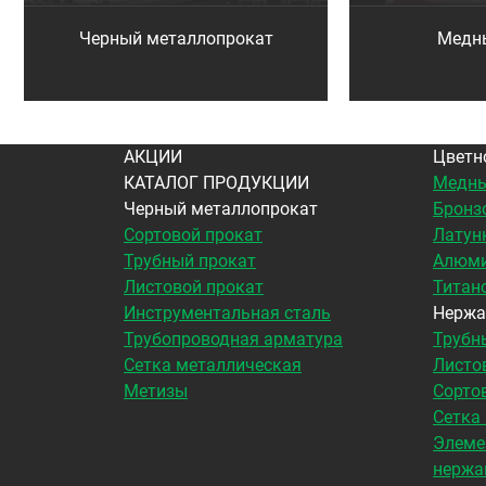
Черный металлопрокат
Медн
АКЦИИ
Цветн
КАТАЛОГ ПРОДУКЦИИ
Медны
Черный металлопрокат
Бронз
Сортовой прокат
Латун
Трубный прокат
Алюми
Листовой прокат
Титан
Инструментальная сталь
Нержа
Трубопроводная арматура
Трубн
Сетка металлическая
Листо
Метизы
Сорто
Сетка
Элеме
нержа