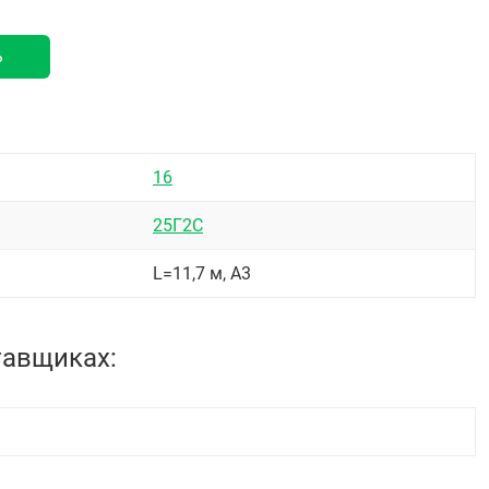
ь
16
25Г2С
L=11,7 м, А3
тавщиках: