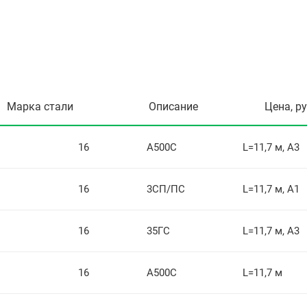
Марка стали
Описание
Цена, р
16
А500С
L=11,7 м, А3
16
3СП/ПС
L=11,7 м, А1
16
35ГС
L=11,7 м, А3
16
А500C
L=11,7 м