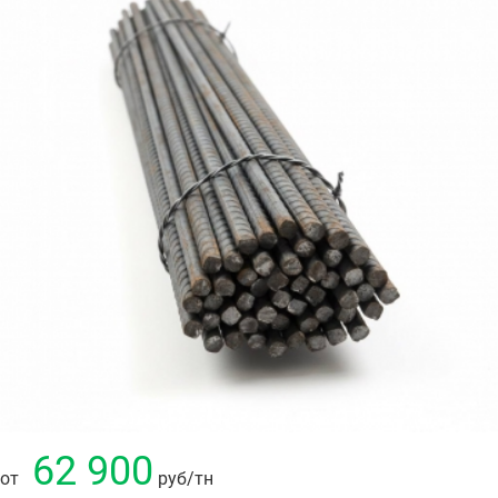
62 900
от
руб
/тн