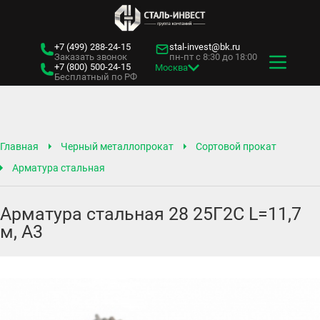
+7 (499)
288-24-15
stal-invest@bk.ru
Заказать звонок
пн-пт с 8:30 до 18:00
+7 (800)
500-24-15
Москва
Бесплатный по РФ
Главная
Черный металлопрокат
Сортовой прокат
Арматура стальная
Арматура стальная 28 25Г2С L=11,7
м, А3