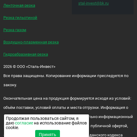
stal-invest@bk.ru
Ленточная резка
Резка гильотиной
Резка газом
Воздушно-плазменная резка
Гидроабразивная резка
2026
©
ООО «Сталь-Инвест»
Все права защищены. Копирование информации преследуется по
закону.
Окончательная цена на продукция формируется исходя из условий:
объём поставки, условий оплаты и места отгрузки. Информация о
цене и наличии продукции носит исключительно информационный
Продолжая пользоваться сайтом, я
даю
согласие
на использование файлов
характер и ни при каких условиях не является публичной офертой,
cookie.
Принять
определяемой положениями ч. 2 ст. 437 Гражданского кодекса