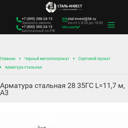
+7 (499)
288-24-15
stal-invest@bk.ru
Заказать звонок
пн-пт с 8:30 до 18:00
+7 (800)
500-24-15
Москва
Бесплатный по РФ
Главная
Черный металлопрокат
Сортовой прокат
Арматура стальная
Арматура стальная 28 35ГС L=11,7 м,
А3