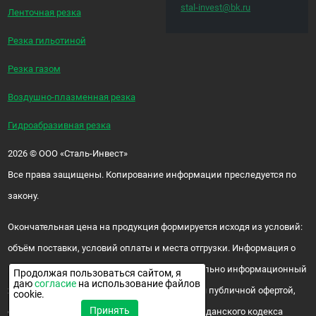
stal-invest@bk.ru
Ленточная резка
Резка гильотиной
Резка газом
Воздушно-плазменная резка
Гидроабразивная резка
2026
©
ООО «Сталь-Инвест»
Все права защищены. Копирование информации преследуется по
закону.
Окончательная цена на продукция формируется исходя из условий:
объём поставки, условий оплаты и места отгрузки. Информация о
цене и наличии продукции носит исключительно информационный
Продолжая пользоваться сайтом, я
даю
согласие
на использование файлов
характер и ни при каких условиях не является публичной офертой,
cookie.
Принять
определяемой положениями ч. 2 ст. 437 Гражданского кодекса