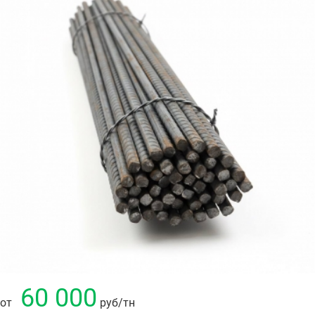
60 000
от
руб
/тн