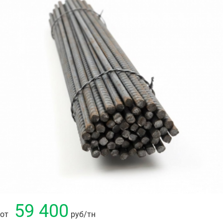
59 400
от
руб
/тн