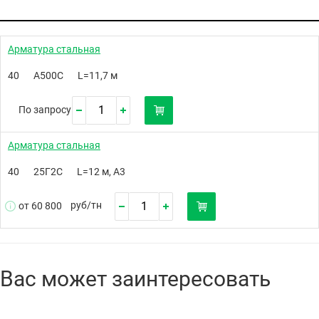
Арматура стальная
40
А500C
L=11,7 м
По запросу
Арматура стальная
40
25Г2С
L=12 м, А3
руб/
тн
от 60 800
Вас может заинтересовать