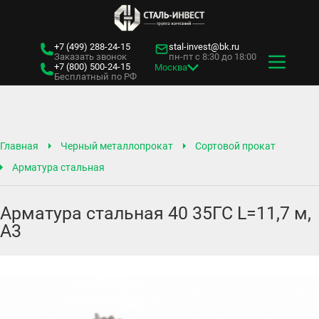
+7 (499)
288-24-15
stal-invest@bk.ru
Заказать звонок
пн-пт с 8:30 до 18:00
+7 (800)
500-24-15
Москва
Бесплатный по РФ
Главная
Черный металлопрокат
Сортовой прокат
Арматура стальная
Арматура стальная 40 35ГС L=11,7 м,
А3