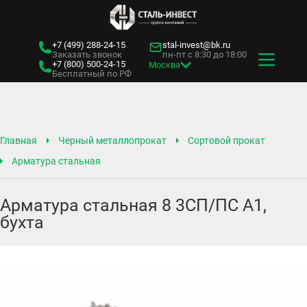
+7 (499)
288-24-15
stal-invest@bk.ru
Заказать звонок
пн-пт с 8:30 до 18:00
+7 (800)
500-24-15
Москва
Бесплатный по РФ
Главная
Черный металлопрокат
Сортовой прокат
Арматура стальная
Арматура стальная 8 3СП/ПС А1,
бухта