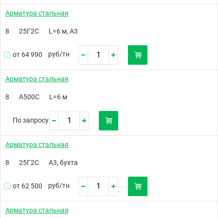
Арматура стальная
8
25Г2С
L=6 м, А3
руб/
тн
от 64 990
Арматура стальная
8
А500C
L=6 м
По запросу
Арматура стальная
8
25Г2С
А3, бухта
руб/
тн
от 62 500
Арматура стальная