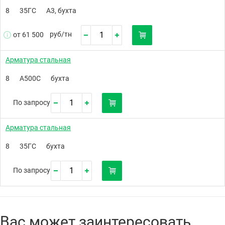
8
35ГС
А3, бухта
руб/
тн
от 61 500
Арматура стальная
8
А500C
бухта
По запросу
Арматура стальная
8
35ГС
бухта
По запросу
Вас может заинтересовать