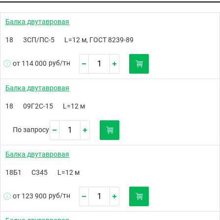
Балка двутавровая
18
3СП/ПС-5
L=12 м, ГОСТ 8239-89
руб/
тн
от 114 000
Балка двутавровая
18
09Г2С-15
L=12 м
По запросу
Балка двутавровая
18Б1
С345
L=12 м
руб/
тн
от 123 900