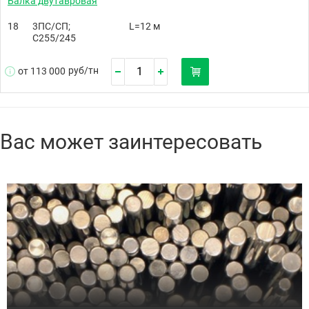
Балка двутавровая
18
3ПС/СП;
L=12 м
С255/245
руб/
тн
от 113 000
Вас может заинтересовать