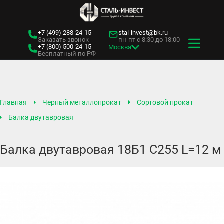
+7 (499)
288-24-15
stal-invest@bk.ru
Заказать звонок
пн-пт с 8:30 до 18:00
+7 (800)
500-24-15
Москва
Бесплатный по РФ
Главная
Черный металлопрокат
Сортовой прокат
Балка двутавровая
Балка двутавровая 18Б1 С255 L=12 м