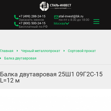
+7 (499)
288-24-15
stal-invest@bk.ru
Заказать звонок
пн-пт с 8:30 до 18:00
+7 (800)
500-24-15
Москва
Бесплатный по РФ
Главная
Черный металлопрокат
Сортовой прокат
Балка двутавровая
Балка двутавровая 25Ш1 09Г2С-15
L=12 м