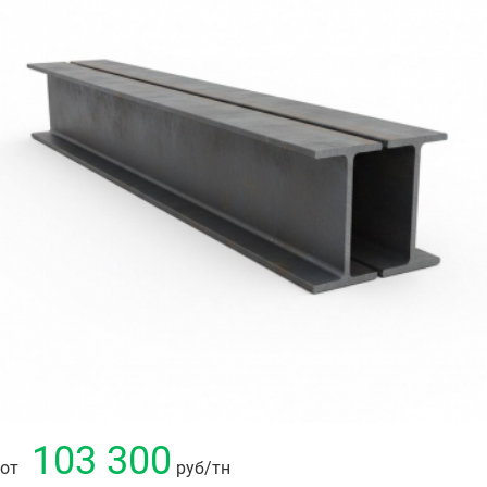
103 300
от
руб
/тн