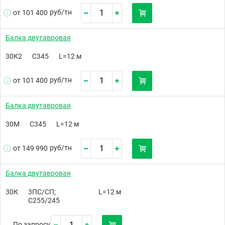
руб/
тн
от 101 400
Балка двутавровая
30К2
С345
L=12 м
руб/
тн
от 101 400
Балка двутавровая
30М
С345
L=12 м
руб/
тн
от 149 990
Балка двутавровая
30К
3ПС/СП;
L=12 м
С255/245
По запросу