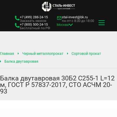
+7 (499)
288-24-15
stal-invest@bk.ru
Заказать звонок
пн-пт с 8:30 до 18:00
+7 (800)
500-24-15
Москва
Бесплатный по РФ
Главная
Черный металлопрокат
Сортовой прокат
Балка двутавровая
Балка двутавровая 30Б2 С255-1 L=12
м, ГОСТ Р 57837-2017, СТО АСЧМ 20-
93