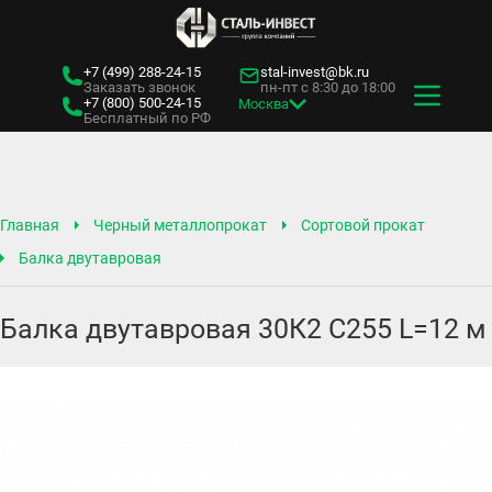
+7 (499)
288-24-15
stal-invest@bk.ru
Заказать звонок
пн-пт с 8:30 до 18:00
+7 (800)
500-24-15
Москва
Бесплатный по РФ
Главная
Черный металлопрокат
Сортовой прокат
Балка двутавровая
Балка двутавровая 30К2 С255 L=12 м