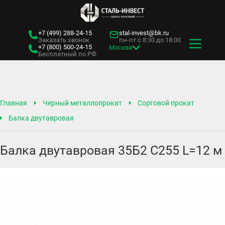
+7 (499)
288-24-15
stal-invest@bk.ru
Заказать звонок
пн-пт с 8:30 до 18:00
+7 (800)
500-24-15
Москва
Бесплатный по РФ
Главная
Черный металлопрокат
Сортовой прокат
Балка двутавровая
Балка двутавровая 35Б2 С255 L=12 м