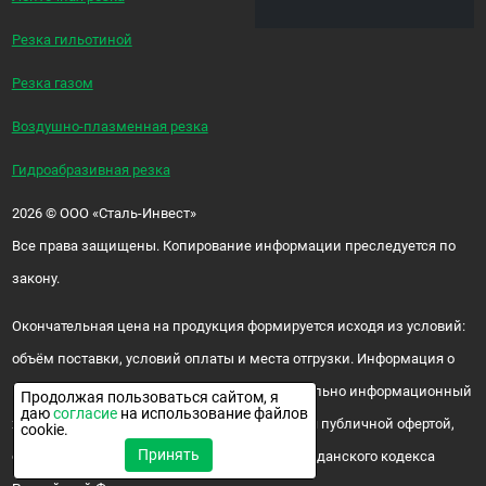
Резка гильотиной
Резка газом
Воздушно-плазменная резка
Гидроабразивная резка
2026
©
ООО «Сталь-Инвест»
Все права защищены. Копирование информации преследуется по
закону.
Окончательная цена на продукция формируется исходя из условий:
объём поставки, условий оплаты и места отгрузки. Информация о
цене и наличии продукции носит исключительно информационный
Продолжая пользоваться сайтом, я
даю
согласие
на использование файлов
характер и ни при каких условиях не является публичной офертой,
cookie.
Принять
определяемой положениями ч. 2 ст. 437 Гражданского кодекса