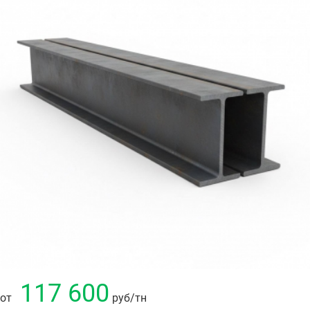
117 600
от
руб
/тн