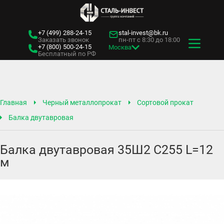
+7 (499)
288-24-15
stal-invest@bk.ru
Заказать звонок
пн-пт с 8:30 до 18:00
+7 (800)
500-24-15
Москва
Бесплатный по РФ
Главная
Черный металлопрокат
Сортовой прокат
Балка двутавровая
Балка двутавровая 35Ш2 С255 L=12
м