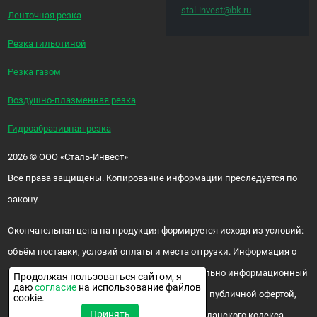
stal-invest@bk.ru
Ленточная резка
Резка гильотиной
Резка газом
Воздушно-плазменная резка
Гидроабразивная резка
2026
©
ООО «Сталь-Инвест»
Все права защищены. Копирование информации преследуется по
закону.
Окончательная цена на продукция формируется исходя из условий:
объём поставки, условий оплаты и места отгрузки. Информация о
цене и наличии продукции носит исключительно информационный
Продолжая пользоваться сайтом, я
даю
согласие
на использование файлов
характер и ни при каких условиях не является публичной офертой,
cookie.
Принять
определяемой положениями ч. 2 ст. 437 Гражданского кодекса