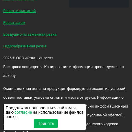
Резка гильотиной
Резка газом
Воздушно-плазменная резка
Гидроабразивная резка
2026
©
ООО «Сталь-Инвест»
Все права защищены. Копирование информации преследуется по
закону.
Окончательная цена на продукция формируется исходя из условий:
объём поставки, условий оплаты и места отгрузки. Информация о
цене и наличии продукции носит исключительно информационный
Продолжая пользоваться сайтом, я
даю
согласие
на использование файлов
характер и ни при каких условиях не является публичной офертой,
cookie.
Принять
определяемой положениями ч. 2 ст. 437 Гражданского кодекса