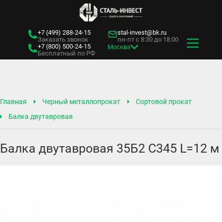
+7 (499)
288-24-15
stal-invest@bk.ru
Заказать звонок
пн-пт с 8:30 до 18:00
+7 (800)
500-24-15
Москва
Бесплатный по РФ
Главная
Черный металлопрокат
Сортовой прокат
Балка двутавровая
Балка двутавровая 35Б2 С345 L=12 м