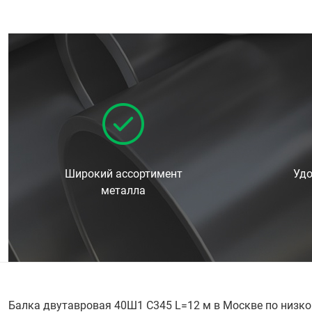
Широкий ассортимент
Удо
металла
Балка двутавровая 40Ш1 С345 L=12 м в Москве по низко