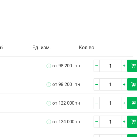
уб
Ед. изм.
Кол-во
от 98 200
тн
от 98 200
тн
от 122 000
тн
от 124 000
тн