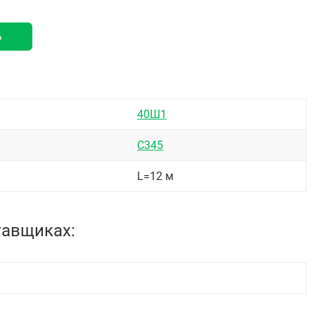
ь
40Ш1
С345
L=12 м
тавщиках: