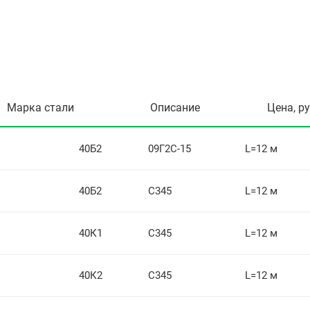
Марка стали
Описание
Цена, р
40Б2
09Г2С-15
L=12 м
40Б2
С345
L=12 м
40К1
С345
L=12 м
40К2
С345
L=12 м