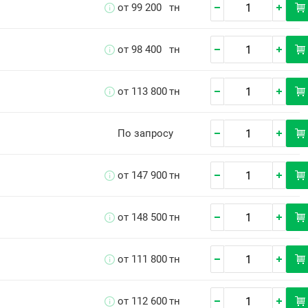
от 99 200
тн
от 98 400
тн
от 113 800
тн
По запросу
от 147 900
тн
от 148 500
тн
от 111 800
тн
от 112 600
тн