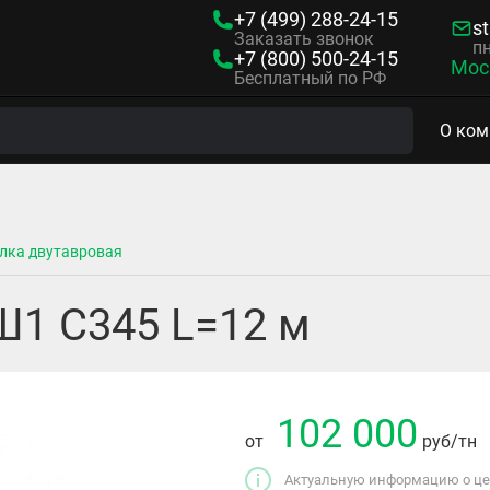
+7 (499)
288-24-15
s
Заказать звонок
пн
+7 (800)
500-24-15
Мос
Бесплатный по РФ
О ком
лка двутавровая
Ш1 С345 L=12 м
102 000
от
руб
/тн
Актуальную информацию о цен