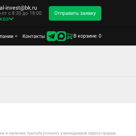
tal-invest@bk.ru
Отправить заявку
-пт с 8:30 до 18:00
ква
В корзине: 0
пании
Контакты
е и наличию просьба уточнять у менеджеров отдела продаж.