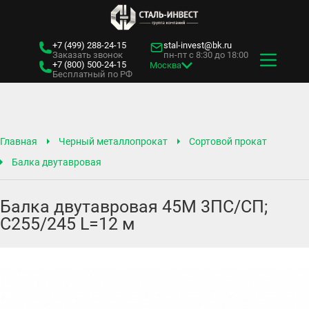
+7 (499)
288-24-15
stal-invest@bk.ru
Заказать звонок
пн-пт с 8:30 до 18:00
+7 (800)
500-24-15
Москва
Бесплатный по РФ
Главная
Черный металлопрокат
Сортовой прокат
Балка двутавровая
Балка двутавровая 45М 3ПС/СП;
С255/245 L=12 м