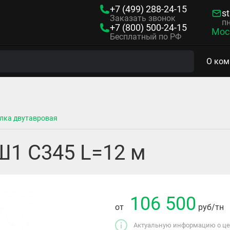
+7 (499)
288-24-15
s
Заказать звонок
пн
+7 (800)
500-24-15
Мос
Бесплатный по РФ
О ком
лка двутавровая
Ш1 С345 L=12 м
106 500
от
руб
/тн
Актуальную информацию о цен