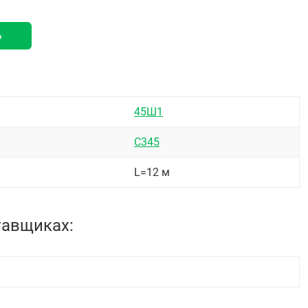
ь
45Ш1
С345
L=12 м
тавщиках: