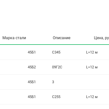
Марка стали
Описание
Цена, р
45Б1
С345
L=12 м
45Б2
09Г2С
L=12 м
45Б1
3
45Б1
С255
L=12 м