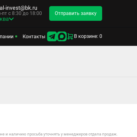
tal-invest@bk.ru
Отправить заявку
-пт с 8:30 до 18:00
ква
В корзине: 0
пании
Контакты
е и наличию просьба уточнять у менеджеров отдела продаж.