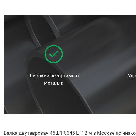
Широкий ассортимент
Удо
металла
Балка двутавровая 45Ш1 С345 L=12 м в Москве по низко