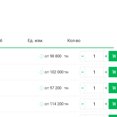
уб
Ед. изм.
Кол-во
от 98 800
тн
от 102 000
тн
от 97 200
тн
от 114 200
тн