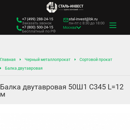
+7 (499)
288-24-15
stal-invest@bk.ru
Заказать звонок
пн-пт с 8:30 до 18:00
+7 (800)
500-24-15
Москва
Бесплатный по РФ
Главная
Черный металлопрокат
Сортовой прокат
Балка двутавровая
Балка двутавровая 50Ш1 С345 L=12
м