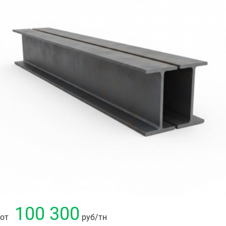
100 300
от
руб
/тн