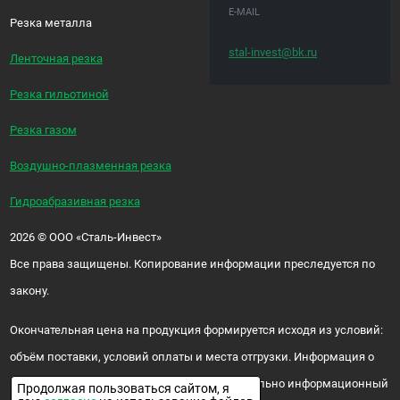
E-MAIL
Резка металла
stal-invest@bk.ru
Ленточная резка
Резка гильотиной
Резка газом
Воздушно-плазменная резка
Гидроабразивная резка
2026
©
ООО «Сталь-Инвест»
Все права защищены. Копирование информации преследуется по
закону.
Окончательная цена на продукция формируется исходя из условий:
объём поставки, условий оплаты и места отгрузки. Информация о
цене и наличии продукции носит исключительно информационный
Продолжая пользоваться сайтом, я