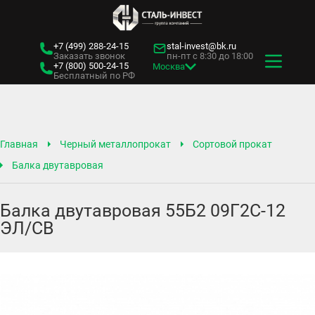
+7 (499)
288-24-15
stal-invest@bk.ru
Заказать звонок
пн-пт с 8:30 до 18:00
+7 (800)
500-24-15
Москва
Бесплатный по РФ
Главная
Черный металлопрокат
Сортовой прокат
Балка двутавровая
Балка двутавровая 55Б2 09Г2С-12
ЭЛ/СВ