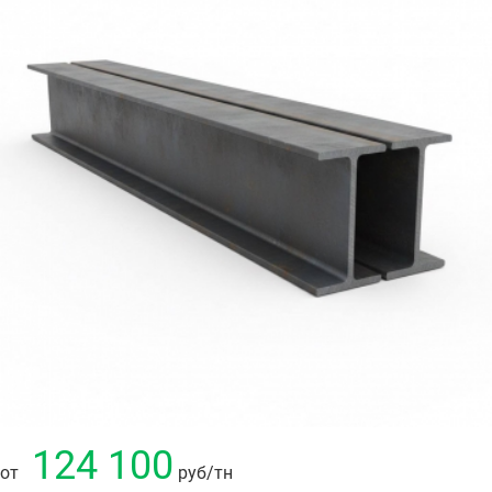
124 100
от
руб
/тн