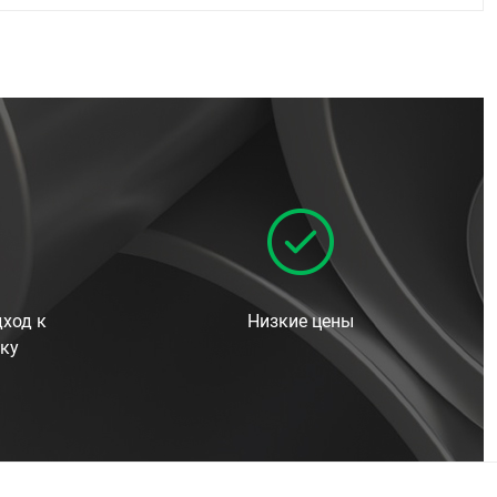
ход к
Низкие цены
ку