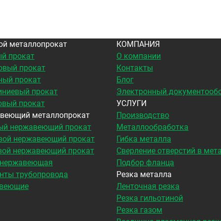
ой металлопрокат
КОМПАНИЯ
й прокат
О компании
овый прокат
Контакты
ный прокат
Блог
ниевый прокат
Электронный документооб
овый прокат
УСЛУГИ
веющий металлопрокат
Производство
ый нержавеющий прокат
Металлообработка
вой нержавеющий прокат
Гибка металла
вой нержавеющий прокат
Сверление отверстий в мет
 нержавеющая
Подбор фланца
нты трубопровода
Резка металла
веющие
Ленточная резка
Резка гильотиной
Резка газом