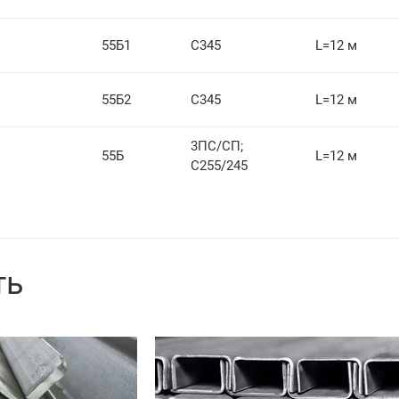
55Б1
С345
L=12 м
55Б2
С345
L=12 м
3ПС/СП;
55Б
L=12 м
С255/245
ть