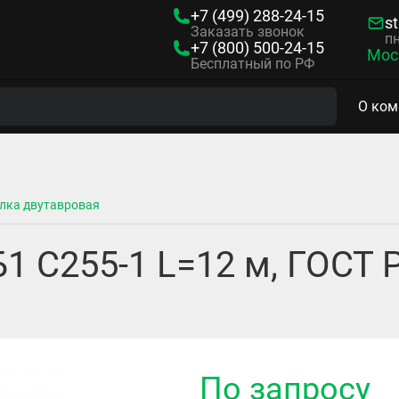
+7 (499)
288-24-15
s
Заказать звонок
пн
+7 (800)
500-24-15
Мос
Бесплатный по РФ
О ком
лка двутавровая
1 С255-1 L=12 м, ГОСТ Р
По запросу