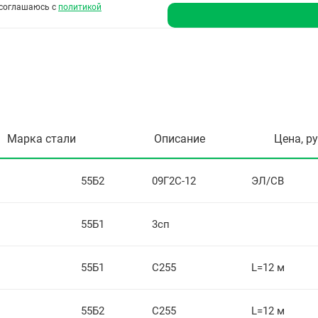
соглашаюсь с
политикой
Марка стали
Описание
Цена, р
55Б2
09Г2С-12
ЭЛ/СВ
55Б1
3сп
55Б1
С255
L=12 м
55Б2
С255
L=12 м