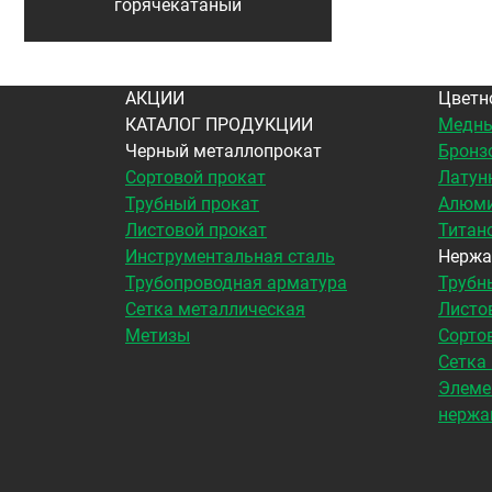
горячекатаный
АКЦИИ
Цветн
КАТАЛОГ ПРОДУКЦИИ
Медны
Черный металлопрокат
Бронз
Сортовой прокат
Латун
Трубный прокат
Алюми
Листовой прокат
Титан
Инструментальная сталь
Нержа
Трубопроводная арматура
Трубн
Сетка металлическая
Листо
Метизы
Сорто
Сетка
Элеме
нержа