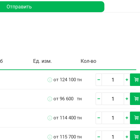
Отправить
уб
Ед. изм.
Кол-во
от 124 100
тн
от 96 600
тн
от 114 400
тн
от 115 700
тн