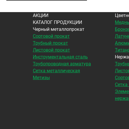
АКЦИИ
Цветн
КАТАЛОГ ПРОДУКЦИИ
Медны
Черный металлопрокат
Бронз
Сортовой прокат
Латун
Трубный прокат
Алюми
Листовой прокат
Титан
Инструментальная сталь
Нержа
Трубопроводная арматура
Трубн
Сетка металлическая
Листо
Метизы
Сорто
Сетка
Элеме
нержа