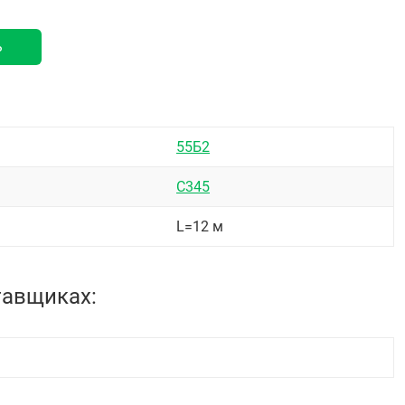
ь
55Б2
С345
L=12 м
тавщиках: