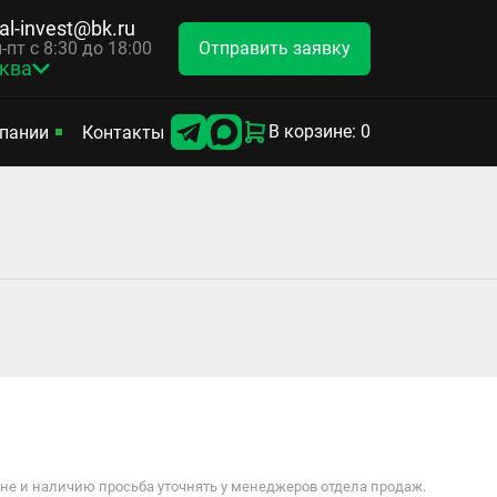
tal-invest@bk.ru
Отправить заявку
-пт с 8:30 до 18:00
ква
В корзине: 0
пании
Контакты
е и наличию просьба уточнять у менеджеров отдела продаж.