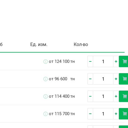
уб
Ед. изм.
Кол-во
от 124 100
тн
от 96 600
тн
от 114 400
тн
от 115 700
тн