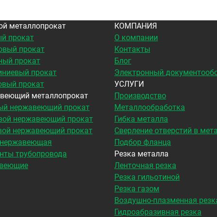
ой металлопрокат
КОМПАНИЯ
й прокат
О компании
овый прокат
Контакты
ный прокат
Блог
ниевый прокат
Электронный документооб
овый прокат
УСЛУГИ
веющий металлопрокат
Производство
ый нержавеющий прокат
Металлообработка
вой нержавеющий прокат
Гибка металла
вой нержавеющий прокат
Сверление отверстий в мет
 нержавеющая
Подбор фланца
нты трубопровода
Резка металла
веющие
Ленточная резка
Резка гильотиной
Резка газом
Воздушно-плазменная резк
Гидроабразивная резка