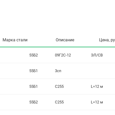
Марка стали
Описание
Цена, р
55Б2
09Г2С-12
ЭЛ/СВ
55Б1
3сп
55Б1
С255
L=12 м
55Б2
С255
L=12 м