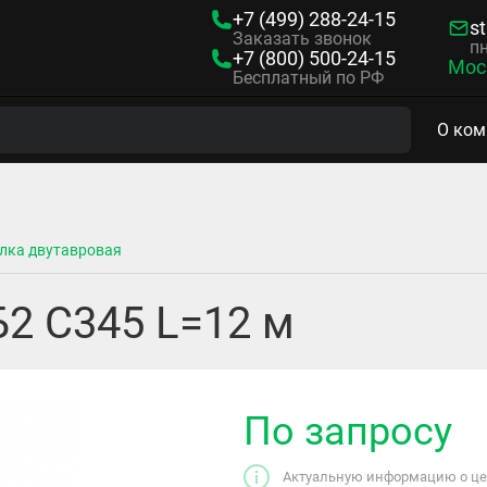
+7 (499)
288-24-15
s
Заказать звонок
пн
+7 (800)
500-24-15
Мос
Бесплатный по РФ
О ком
лка двутавровая
Б2 С345 L=12 м
По запросу
Актуальную информацию о цен