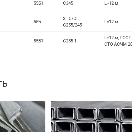
55Б1
С345
L=12 м
3ПС/СП;
55Б
L=12 м
С255/245
L=12 м, ГОСТ 
55Б1
С255-1
СТО АСЧМ 20
ть