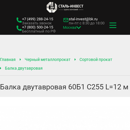
+7 (499)
288-24-15
stal-invest@bk.ru
Заказать звонок
пн-пт с 8:30 до 18:00
+7 (800)
500-24-15
Москва
Бесплатный по РФ
Главная
Черный металлопрокат
Сортовой прокат
Балка двутавровая
Балка двутавровая 60Б1 С255 L=12 м