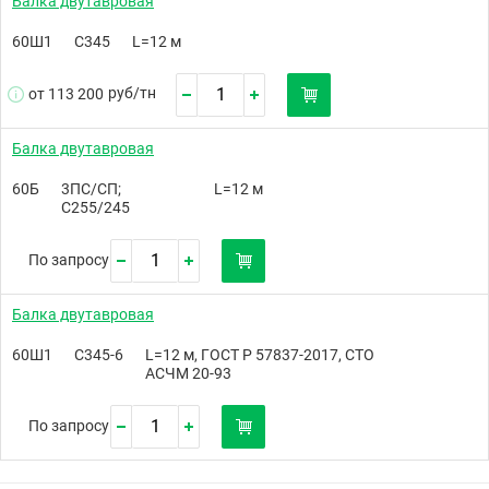
Балка двутавровая
60Ш1
С345
L=12 м
руб/
тн
от 113 200
Балка двутавровая
60Б
3ПС/СП;
L=12 м
С255/245
По запросу
Балка двутавровая
60Ш1
С345-6
L=12 м, ГОСТ Р 57837-2017, СТО
АСЧМ 20-93
По запросу