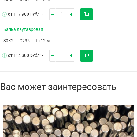
руб/
тн
от 117 900
Балка двутавровая
30К2
С235
L=12 м
руб/
тн
от 114 300
Вас может заинтересовать