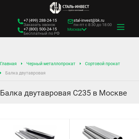
+7 (499)
288-24-15
stal-invest@bk.ru
Заказать звонок
пн-пт с 8:30 до 18:00
+7 (800)
500-24-15
Москва
Бесплатный по РФ
Главная
Черный металлопрокат
Сортовой прокат
Балка двутавровая
Балка двутавровая С235 в Москве