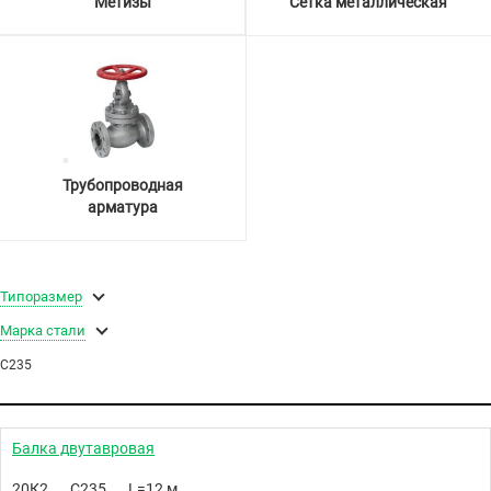
Метизы
Сетка металлическая
Трубопроводная
арматура
Типоразмер
Марка стали
С235
Балка двутавровая
20К2
С235
L=12 м