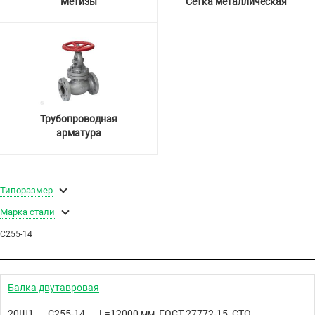
Метизы
Сетка металлическая
Трубопроводная
арматура
Типоразмер
Марка стали
С255-14
Балка двутавровая
20Ш1
С255-14
L=12000 мм, ГОСТ 27772-15, СТО