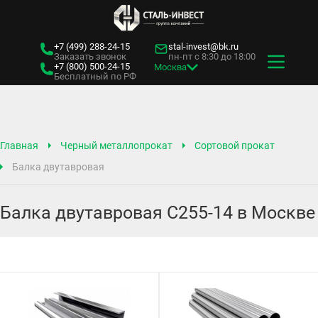
+7 (499)
288-24-15
stal-invest@bk.ru
Заказать звонок
пн-пт с 8:30 до 18:00
+7 (800)
500-24-15
Москва
Бесплатный по РФ
Главная
Черный металлопрокат
Сортовой прокат
Балка двутавровая
Балка двутавровая С255-14 в Москве