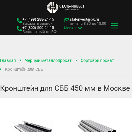
+7 (499)
288-24-15
stal-invest@bk.ru
Заказать звонок
пн-пт с 8:30 до 18:00
+7 (800)
500-24-15
Москва
Бесплатный по РФ
Главная
Черный металлопрокат
Сортовой прокат
Кронштейн для СББ
Кронштейн для СББ 450 мм в Москве