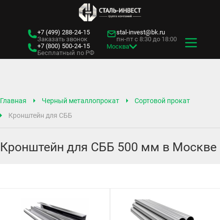
+7 (499)
288-24-15
stal-invest@bk.ru
Заказать звонок
пн-пт с 8:30 до 18:00
+7 (800)
500-24-15
Москва
Бесплатный по РФ
Главная
Черный металлопрокат
Сортовой прокат
Кронштейн для СББ
Кронштейн для СББ 500 мм в Москве