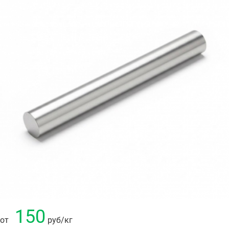
150
от
руб
/кг