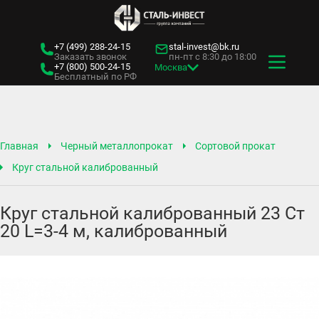
+7 (499)
288-24-15
stal-invest@bk.ru
Заказать звонок
пн-пт с 8:30 до 18:00
+7 (800)
500-24-15
Москва
Бесплатный по РФ
Главная
Черный металлопрокат
Сортовой прокат
Круг стальной калиброванный
Круг стальной калиброванный 23 Ст
20 L=3-4 м, калиброванный