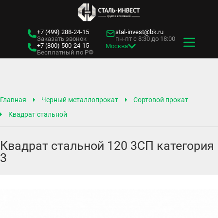
+7 (499)
288-24-15
stal-invest@bk.ru
Заказать звонок
пн-пт с 8:30 до 18:00
+7 (800)
500-24-15
Москва
Бесплатный по РФ
Главная
Черный металлопрокат
Сортовой прокат
Квадрат стальной
Квадрат стальной 120 3СП категория
3