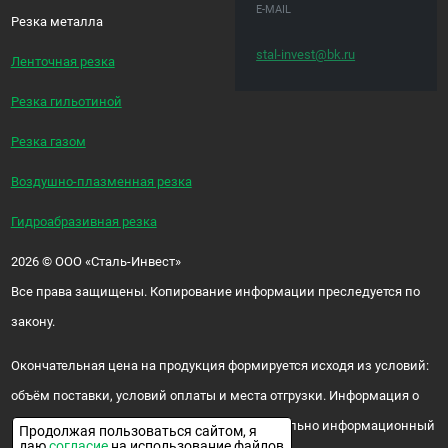
E-MAIL
Резка металла
stal-invest@bk.ru
Ленточная резка
Резка гильотиной
Резка газом
Воздушно-плазменная резка
Гидроабразивная резка
2026
©
ООО «Сталь-Инвест»
Все права защищены. Копирование информации преследуется по
закону.
Окончательная цена на продукция формируется исходя из условий:
объём поставки, условий оплаты и места отгрузки. Информация о
цене и наличии продукции носит исключительно информационный
Продолжая пользоваться сайтом, я
даю
согласие
на использование файлов