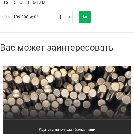
16
3ПС
L=6-12 м
руб/
тн
от 109 900
Вас может заинтересовать
Круг стальной калиброванный