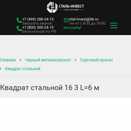
+7 (499)
288-24-15
stal-invest@bk.ru
Заказать звонок
пн-пт с 8:30 до 18:00
+7 (800)
500-24-15
Москва
Бесплатный по РФ
Главная
Черный металлопрокат
Сортовой прокат
Квадрат стальной
Квадрат стальной 16 3 L=6 м