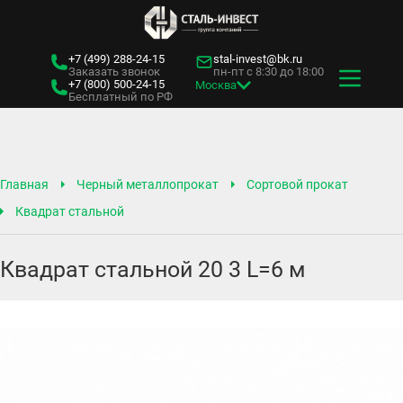
+7 (499)
288-24-15
stal-invest@bk.ru
Заказать звонок
пн-пт с 8:30 до 18:00
+7 (800)
500-24-15
Москва
Бесплатный по РФ
Главная
Черный металлопрокат
Сортовой прокат
Квадрат стальной
Квадрат стальной 20 3 L=6 м