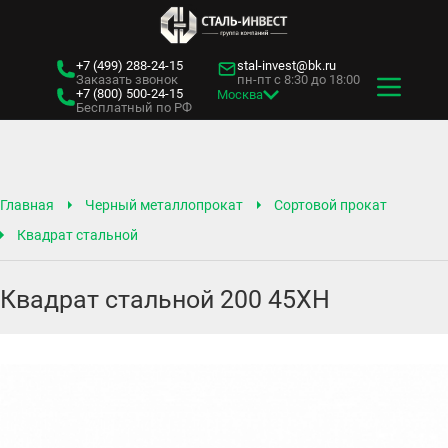
+7 (499)
288-24-15
stal-invest@bk.ru
Заказать звонок
пн-пт с 8:30 до 18:00
+7 (800)
500-24-15
Москва
Бесплатный по РФ
Главная
Черный металлопрокат
Сортовой прокат
Квадрат стальной
Квадрат стальной 200 45ХН