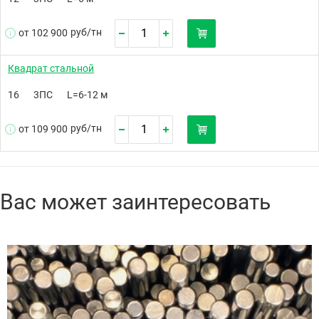
руб/
тн
от 102 900
Квадрат стальной
16
3ПС
L=6-12 м
руб/
тн
от 109 900
Вас может заинтересовать