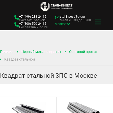
+7 (499)
288-24-15
stal-invest@bk.ru
Заказать звонок
пн-пт с 8:30 до 18:00
+7 (800)
500-24-15
Москва
Бесплатный по РФ
Главная
Черный металлопрокат
Сортовой прокат
Квадрат стальной
Квадрат стальной 3ПС в Москве