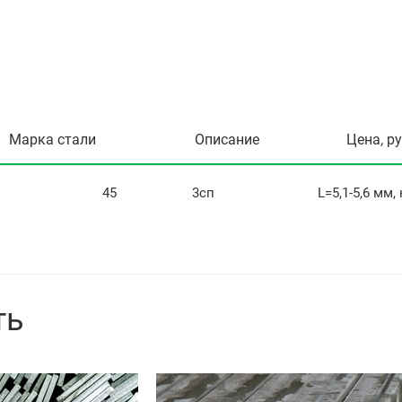
Марка стали
Описание
Цена, р
45
3сп
L=5,1-5,6 мм,
ть