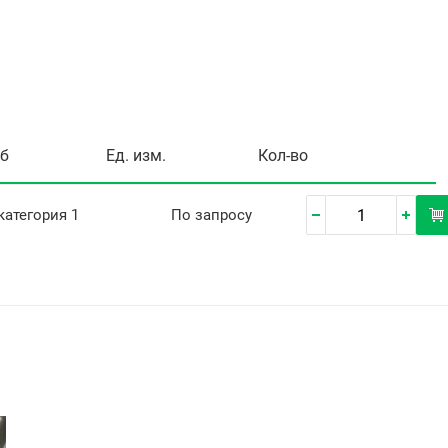
уб
Ед. изм.
Кол-во
 категория 1
По запросу