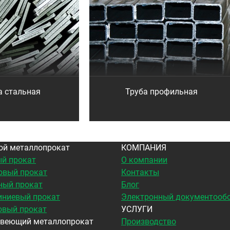
а стальная
Труба профильная
ой металлопрокат
КОМПАНИЯ
й прокат
О компании
овый прокат
Контакты
ный прокат
Блог
ниевый прокат
Электронный документооб
овый прокат
УСЛУГИ
веющий металлопрокат
Производство