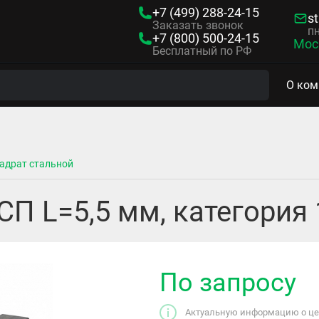
+7 (499)
288-24-15
s
Заказать звонок
пн
+7 (800)
500-24-15
Мос
Бесплатный по РФ
О ком
адрат стальной
СП L=5,5 мм, категория 
По запросу
Актуальную информацию о цен