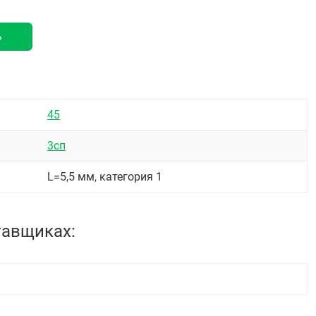
ь
45
3сп
L=5,5 мм, категория 1
тавщиках: