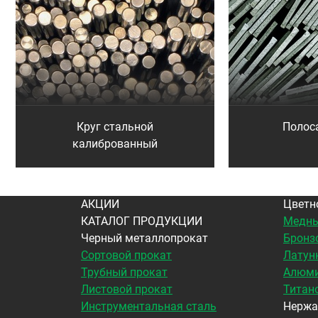
Круг стальной
Полос
калиброванный
АКЦИИ
Цветн
КАТАЛОГ ПРОДУКЦИИ
Медны
Черный металлопрокат
Бронз
Сортовой прокат
Латун
Трубный прокат
Алюми
Листовой прокат
Титан
Инструментальная сталь
Нержа