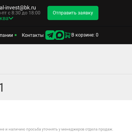
tal-invest@bk.ru
Отправить заявку
-пт с 8:30 до 18:00
ква
В корзине: 0
пании
Контакты
1
е и наличию просьба уточнять у менеджеров отдела продаж.