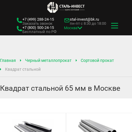
+7 (499)
288-24-15
stal-invest@bk.ru
Заказать звонок
пн-пт с 8:30 до 18:00
+7 (800)
500-24-15
Москва
Бесплатный по РФ
Главная
Черный металлопрокат
Сортовой прокат
Квадрат стальной
Квадрат стальной 65 мм в Москве