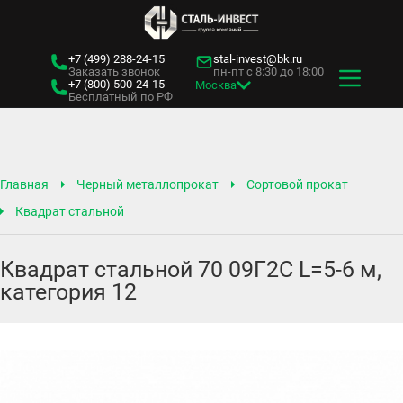
+7 (499)
288-24-15
stal-invest@bk.ru
Заказать звонок
пн-пт с 8:30 до 18:00
+7 (800)
500-24-15
Москва
Бесплатный по РФ
Главная
Черный металлопрокат
Сортовой прокат
Квадрат стальной
Квадрат стальной 70 09Г2С L=5-6 м,
категория 12