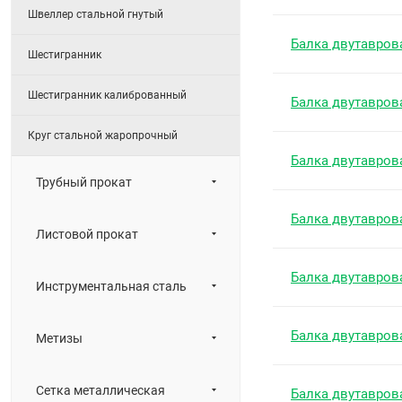
Швеллер стальной гнутый
Балка двутавров
Шестигранник
Шестигранник калиброванный
Балка двутавров
Круг стальной жаропрочный
Балка двутавров
Трубный прокат
Балка двутавров
Листовой прокат
Балка двутавров
Инструментальная сталь
Балка двутавров
Метизы
Сетка металлическая
Балка двутавров