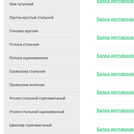
Балка двутавров
Люк чугунный
Пруток круглый стальной
Балка двутавров
Поковка круглая
Балка двутавров
Полоса стальная
Балка двутавров
Полоса оцинкованная
Проволока стальная
Балка двутавров
Проволока колючая
Балка двутавров
Уголок стальной горячекатаный
Балка двутавров
Уголок стальной оцинкованный
Швеллер горячекатаный
Балка двутавров